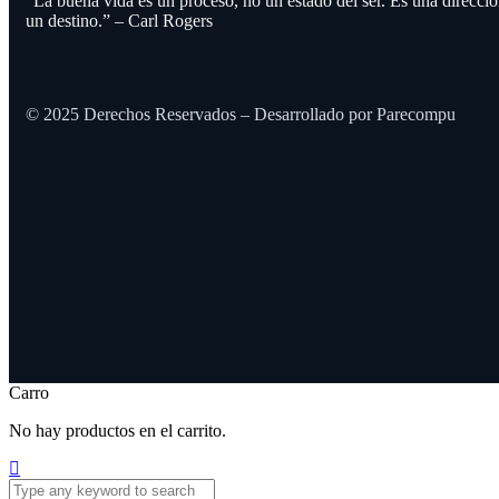
“La buena vida es un proceso, no un estado del ser. Es una direcció
un destino.” – Carl Rogers
© 2025 Derechos Reservados – Desarrollado por Parecompu
Carro
No hay productos en el carrito.