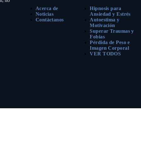
n, no
Acerca de
Hipnosis para
Noticias
Ansiedad y Estrés
Contáctanos
Autoestima y
Motivación
Superar Traumas y
Fobias
Pérdida de Peso e
Imagen Corporal
VER TODOS